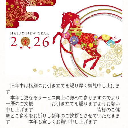
リフォーム事例〈マンション〉
新築・増改築 事例
その他事例
会社案内
旧年中は格別のお引き立てを賜り厚く御礼申し上げま
す
本年も更なるサービス向上に努めて参りますので
より
一層のご支援 お引き立てを賜りますようお願い
申し上げます
皆様のご健
康とご多幸をお祈りし
新年のご挨拶とさせていただきま
す
本年も宜しくお願い申し上げます