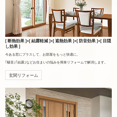
[ 断熱効果 ]+[ 結露軽減 ]+[ 遮熱効果 ]+[ 防音効果 ]+[ 目隠
し効果 ]
今ある窓にプラスして、お部屋をもっと快適に。
｢騒音｣｢結露｣などお住まいの悩みを簡単リフォームで解消します。
玄関リフォーム